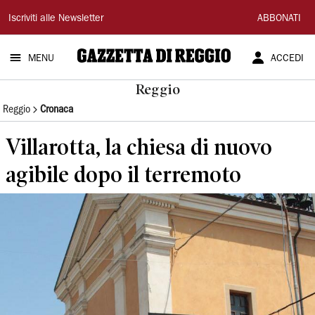
Gazzetta
Iscriviti alle Newsletter
ABBONATI
di
MENU
ACCEDI
Reggio
Reggio
Reggio
Cronaca
Villarotta, la chiesa di nuovo
agibile dopo il terremoto