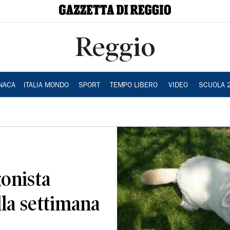
Reggio
NACA
ITALIA MONDO
SPORT
TEMPO LIBERO
VIDEO
SCUOLA 
gonista
lla settimana