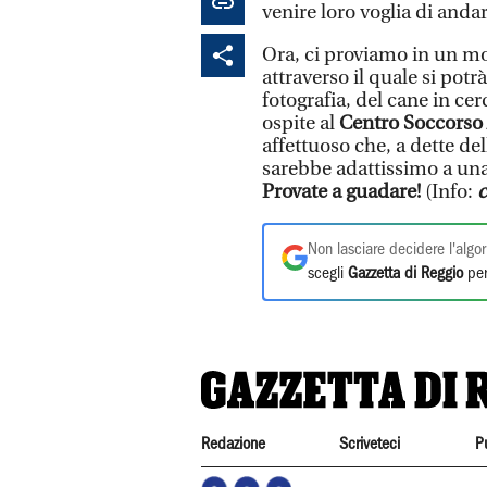
venire loro voglia di andare
Ora, ci proviamo in un mo
attraverso il quale si pot
fotografia, del cane in ce
ospite al
Centro Soccorso 
affettuoso che, a dette del
sarebbe adattissimo a una
Provate a guadare!
(Info:
c
Non lasciare decidere l'algor
scegli
Gazzetta di Reggio
per
Redazione
Scriveteci
P