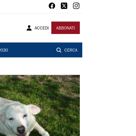
ACCEDI
ABBONATI
2030
CERCA