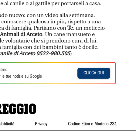
 al canile o al gattile per portarseli a casa.
do nuovo: con un video alla settimana,
rà conoscere qualcosa in più, rispetto a una
rca di famiglia. Partiamo con
Te
, un meticcio
Animali di Arceto
. Un cane mansueto e
le volontarie che si prendono cura di lui,
 famiglia con dei bambini tanto è docile.
anile di Arceto 0522-980.505
)
itmo:
CLICCA QUI
 le tue notizie su Google
ubblicità
Privacy
Codice Etico e Modello 231