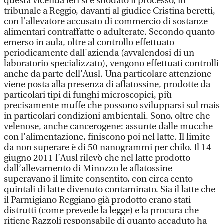
questa vicenda ieri si è snodato il processo, in
tribunale a Reggio, davanti al giudice Cristina beretti,
con l’allevatore accusato di commercio di sostanze
alimentari contraffatte o adulterate. Secondo quanto
emerso in aula, oltre al controllo effettuato
periodicamente dall'azienda (avvalendosi di un
laboratorio specializzato), vengono effettuati controlli
anche da parte dell'Ausl. Una particolare attenzione
viene posta alla presenza di aflatossine, prodotte da
particolari tipi di funghi microscopici, più
precisamente muffe che possono svilupparsi sul mais
in particolari condizioni ambientali. Sono, oltre che
velenose, anche cancerogene: assunte dalle mucche
con l'alimentazione, finiscono poi nel latte. Il limite
da non superare è di 50 nanogrammi per chilo. Il 14
giugno 2011 l’Ausl rilevò che nel latte prodotto
dall’allevamento di Minozzo le aflatossine
superavano il limite consentito, con circa cento
quintali di latte divenuto contaminato. Sia il latte che
il Parmigiano Reggiano già prodotto erano stati
distrutti (come prevede la legge) e la procura che
ritiene Razzoli responsabile di quanto accaduto ha