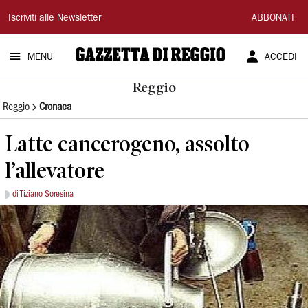
Gazzetta
Iscriviti alle Newsletter
ABBONATI
di
MENU
ACCEDI
Reggio
Reggio
Reggio
Cronaca
Latte cancerogeno, assolto
l’allevatore
di Tiziano Soresina