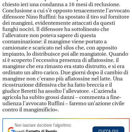
chiesto ieri una condanna a 16 mesi di reclusione.
Conclusione a cui s’è opposto tenacemente l’avvocato
difensore Nino Ruffini: ha spostato il tiro sul fornitore
dei mangimi, evidentemente attaccati da questi
funghi nocivi. Il difensore ha sottolineato che
l'allevatore non poteva sapere di questa
contaminazione: il mangime viene portato a
camionate e scaricato nel silos che, con apposito
impianto, lo distribuisce poi alle mangiatoie. Quando
si è scoperto l'eccessiva presenza di aflatossine, il
mangime che era rimasto era stato distrutto, e si era
ordinato un altro carico. Due giorni dopo il cambio di
mangime non c'erano più aflatossine nel latte. Una
ricostruzione difensiva che ha fatto breccia e il
giudice Beretti ha assolto l’allevatore. «L’azienda
agricola ha subìto grossi danni – commenta a fine-
udienza l’avvocato Ruffini – faremo un’azione civile
contro il mangimificio».
Non lasciare decidere l'algoritmo:
CLICCA QUI