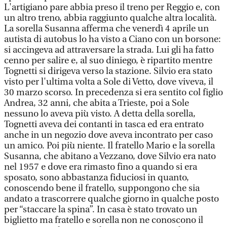
L'artigiano pare abbia preso il treno per Reggio e, con
un altro treno, abbia raggiunto qualche altra località.
La sorella Susanna afferma che venerdì 4 aprile un
autista di autobus lo ha visto a Ciano con un borsone:
si accingeva ad attraversare la strada. Lui gli ha fatto
cenno per salire e, al suo diniego, è ripartito mentre
Tognetti si dirigeva verso la stazione. Silvio era stato
visto per l'ultima volta a Sole di Vetto, dove viveva, il
30 marzo scorso. In precedenza si era sentito col figlio
Andrea, 32 anni, che abita a Trieste, poi a Sole
nessuno lo aveva più visto. A detta della sorella,
Tognetti aveva dei contanti in tasca ed era entrato
anche in un negozio dove aveva incontrato per caso
un amico. Poi più niente. Il fratello Mario e la sorella
Susanna, che abitano a Vezzano, dove Silvio era nato
nel 1957 e dove era rimasto fino a quando si era
sposato, sono abbastanza fiduciosi in quanto,
conoscendo bene il fratello, suppongono che sia
andato a trascorrere qualche giorno in qualche posto
per “staccare la spina”. In casa è stato trovato un
biglietto ma fratello e sorella non ne conoscono il