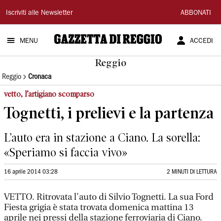
Gazzetta
Iscriviti alle Newsletter
ABBONATI
di
MENU
ACCEDI
Reggio
Reggio
Reggio
Cronaca
vetto, l’artigiano scomparso
Tognetti, i prelievi e la partenza
L’auto era in stazione a Ciano. La sorella:
«Speriamo si faccia vivo»
16 aprile 2014 03:28
2 MINUTI DI LETTURA
VETTO. Ritrovata l'auto di Silvio Tognetti. La sua Ford
Fiesta grigia è stata trovata domenica mattina 13
aprile nei pressi della stazione ferroviaria di Ciano.