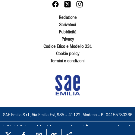
Redazione
Scriveteci
Pubblicità
Privacy
Codice Etico e Modello 231
Cookie policy
Termini e condizioni
SAE Emilia S.r.l., Via Emilia Est, 985 – 41122, Modena – PI 04155780366
I diritti delle immagini e dei testi sono riservati. È espressamente vietata la
loro riproduzione con qualsiasi mezzo e l'adattamento totale o parziale.