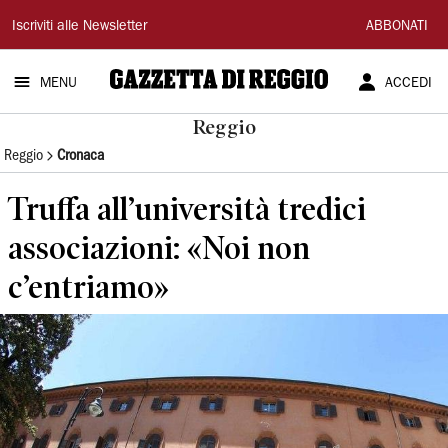
Gazzetta
Iscriviti alle Newsletter
ABBONATI
di
MENU
ACCEDI
Reggio
Reggio
Reggio
Cronaca
Truffa all’università tredici
associazioni: «Noi non
c’entriamo»