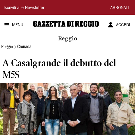
Gazzetta
Iscriviti alle Newsletter
ABBONATI
di
MENU
ACCEDI
Reggio
Reggio
Reggio
Cronaca
A Casalgrande il debutto del
M5S