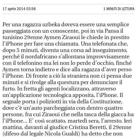
17 aprile 2014 03:56
1 MINUTI DI LETTURA
Per una ragazza uzbeka doveva essere una semplice
passeggiata con un conoscente, poi in via Pansa il
tunisino 29enne Aymen Ziraoui le chiede in prestito
l’iPhone per fare una chiamata. Una telefonata che,
dopo 5 minuti, diventa una corsa ad inseguimento,
perché il nordafricano s’allontana improvvisamente
con il telefonino ma lei non lo perde d’occhio, finché
Aymen torna indietro e dice alla ragazza d’aver perso
l’iPhone. Di fronte a ciò la straniera non ci pensa due
minuti e si rivolge alla questura per denunciare il
furto. In fretta gli agenti localizzano, attraverso
un’applicazione tecnologica apposita, l’iPhone. Il
segnale porta i poliziotti in via della Costituzione,
dove c’è un’auto parcheggiata con dentro quattro
persone, fra cui Ziraoui che nella tasca della giacca ha
l’iPhone... E’ così scattato, martedì sera, l’arresto. Ieri
mattina, davanti al giudice Cristina Beretti, il 29enne
(difeso dal legale Nicola Gualdi) ha detto che non