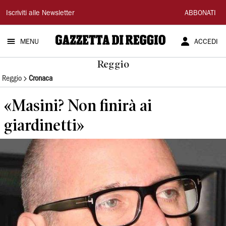
Gazzetta
Iscriviti alle Newsletter
ABBONATI
di
MENU
ACCEDI
Reggio
Reggio
Reggio
Cronaca
«Masini? Non finirà ai
giardinetti»