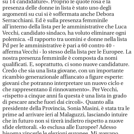
su 14 candidature». Proprio le quote rosa e la
presenza delle donne in lista è stato uno degli
argomenti su cui si è soffermata anche Debora
Serracchiani. Ed è sulla presenza femminile
all’interno della lista per le amministrative che Luca
Vecchi, candidato sindaco, ha voluto eliminare ogni
polemica. «Il rapporto tra uomini e donne nella lista
Pd per le amministrative è pari a 60 contro 40 -
afferma Vecchi - lo stesso della lista per le Europee. La
nostra presenza femminile è composta da nomi
qualificati. E, soprattutto, ci sono nuove candidature.
Credo che sia una lista giovane, con un importante
ricambio generazionale affiancato a figure esperte:
giovani che potranno interpretare un nuovo ciclo e
che rappresentano il rinnovamento». Per Vecchi,
«rispetto a cinque anni fa questa è una lista in grado
di pescare anche fuori dai circoli». Quanto alla
presidente della Provincia, Sonia Masini, è stata tra le
prime ad arrivare ieri al Malaguzzi, lasciando intuire
che in futuro non si tirerà indietro rispetto a nuove
sfide elettorali. «Io esclusa alle Europee? Adesso
bisogna vincerle le elezioni europee. Mi avevano