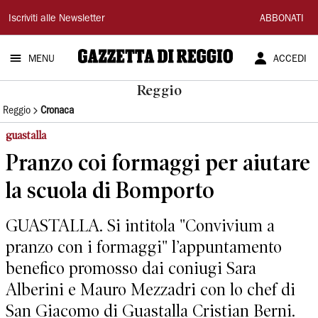
Gazzetta
Iscriviti alle Newsletter
ABBONATI
di
MENU
ACCEDI
Reggio
Reggio
Reggio
Cronaca
guastalla
Pranzo coi formaggi per aiutare
la scuola di Bomporto
GUASTALLA. Si intitola "Convivium a
pranzo con i formaggi" l’appuntamento
benefico promosso dai coniugi Sara
Alberini e Mauro Mezzadri con lo chef di
San Giacomo di Guastalla Cristian Berni.