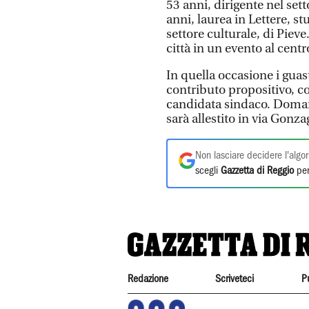
53 anni, dirigente nel sett
anni, laurea in Lettere, st
settore culturale, di Pieve.
città in un evento al cent
In quella occasione i guast
contributo propositivo, co
candidata sindaco. Domani
sarà allestito in via Gonza
Non lasciare decidere l'algor
scegli
Gazzetta di Reggio
per
Redazione
Scriveteci
P