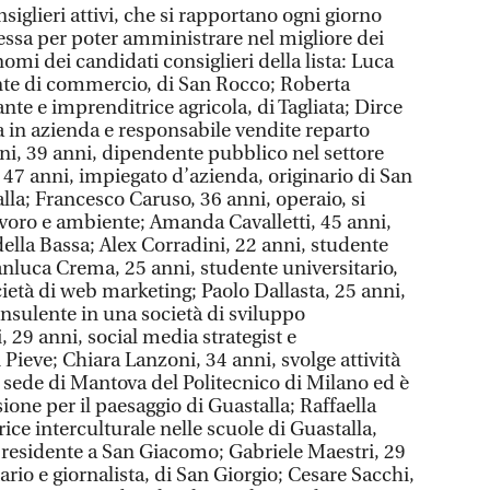
siglieri attivi, che si rapportano ogni giorno
emessa per poter amministrare nel migliore dei
omi dei candidati consiglieri della lista: Luca
nte di commercio, di San Rocco; Roberta
te e imprenditrice agricola, di Tagliata; Dirce
a in azienda e responsabile vendite reparto
i, 39 anni, dipendente pubblico nel settore
47 anni, impiegato d’azienda, originario di San
lla; Francesco Caruso, 36 anni, operaio, si
avoro e ambiente; Amanda Cavalletti, 45 anni,
la Bassa; Alex Corradini, 22 anni, studente
ianluca Crema, 25 anni, studente universitario,
ietà di web marketing; Paolo Dallasta, 25 anni,
nsulente in una società di sviluppo
 29 anni, social media strategist e
 Pieve; Chiara Lanzoni, 34 anni, svolge attività
la sede di Mantova del Politecnico di Milano ed è
one per il paesaggio di Guastalla; Raffaella
ice interculturale nelle scuole di Guastalla,
, residente a San Giacomo; Gabriele Maestri, 29
ario e giornalista, di San Giorgio; Cesare Sacchi,