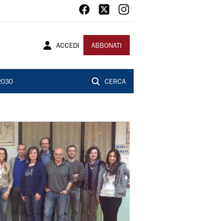
ACCEDI
ABBONATI
2030
CERCA