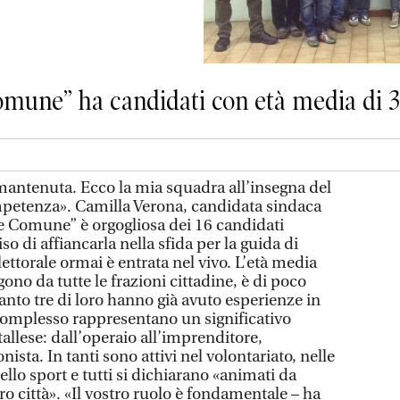
Comune” ha candidati con età media di 3
ntenuta. Ecco la mia squadra all’insegna del
petenza». Camilla Verona, candidata sindaca
ne Comune” è orgogliosa dei 16 candidati
o di affiancarla nella sfida per la guida di
ttorale ormai è entrata nel vivo. L’età media
ono da tutte le frazioni cittadine, è di poco
tanto tre di loro hanno già avuto esperienze in
complesso rappresentano un significativo
tallese: dall’operaio all’imprenditore,
nista. In tanti sono attivi nel volontariato, nelle
lo sport e tutti si dichiarano «animati da
loro città». «Il vostro ruolo è fondamentale – ha