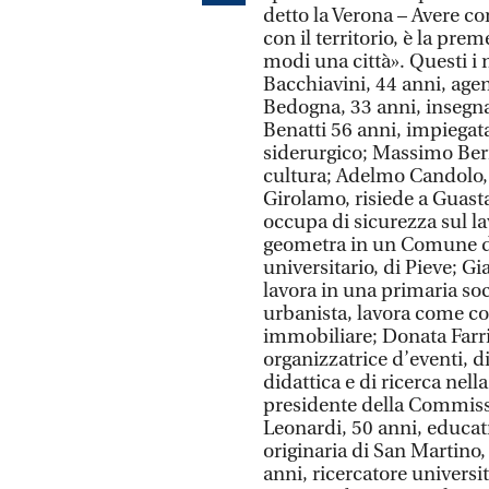
detto la Verona – Avere con
con il territorio, è la pr
modi una città». Questi i n
Bacchiavini, 44 anni, age
Bedogna, 33 anni, insegnan
Benatti 56 anni, impiegat
siderurgico; Massimo Bern
cultura; Adelmo Candolo, 
Girolamo, risiede a Guasta
occupa di sicurezza sul l
geometra in un Comune del
universitario, di Pieve; G
lavora in una primaria soc
urbanista, lavora come co
immobiliare; Donata Farri,
organizzatrice d’eventi, di
didattica e di ricerca nel
presidente della Commissi
Leonardi, 50 anni, educatr
originaria di San Martino
anni, ricercatore universit