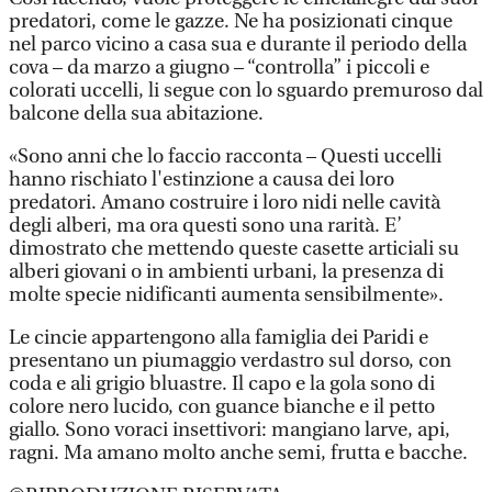
predatori, come le gazze. Ne ha posizionati cinque
nel parco vicino a casa sua e durante il periodo della
cova – da marzo a giugno – “controlla” i piccoli e
colorati uccelli, li segue con lo sguardo premuroso dal
balcone della sua abitazione.
«Sono anni che lo faccio racconta – Questi uccelli
hanno rischiato l'estinzione a causa dei loro
predatori. Amano costruire i loro nidi nelle cavità
degli alberi, ma ora questi sono una rarità. E’
dimostrato che mettendo queste casette articiali su
alberi giovani o in ambienti urbani, la presenza di
molte specie nidificanti aumenta sensibilmente».
Le cincie appartengono alla famiglia dei Paridi e
presentano un piumaggio verdastro sul dorso, con
coda e ali grigio bluastre. Il capo e la gola sono di
colore nero lucido, con guance bianche e il petto
giallo. Sono voraci insettivori: mangiano larve, api,
ragni. Ma amano molto anche semi, frutta e bacche.