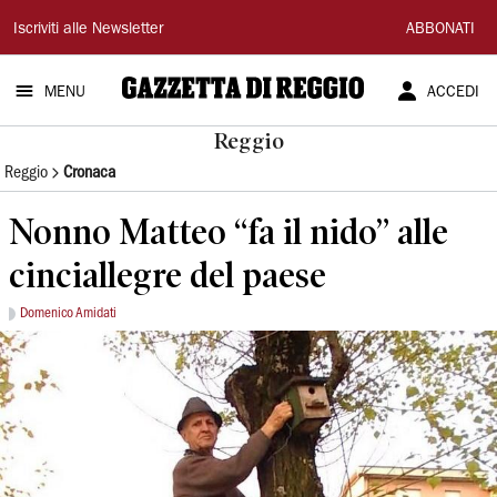
Gazzetta
Iscriviti alle Newsletter
ABBONATI
di
MENU
ACCEDI
Reggio
Reggio
Reggio
Cronaca
Nonno Matteo “fa il nido” alle
cinciallegre del paese
Domenico Amidati