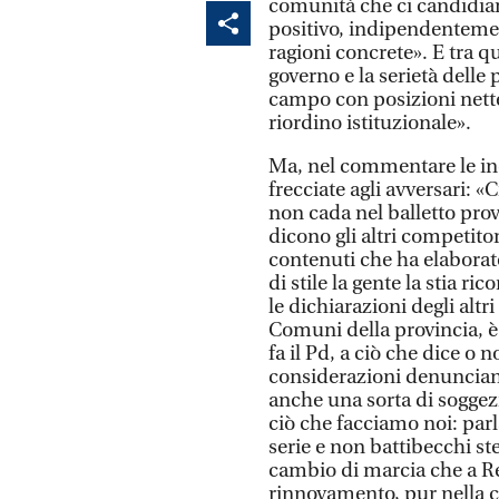
comunità che ci candidiam
positivo, indipendenteme
ragioni concrete». E tra qu
governo e la serietà delle 
campo con posizioni nette 
riordino istituzionale».
Ma, nel commentare le in
frecciate agli avversari: 
non cada nel balletto pro
dicono gli altri competito
contenuti che ha elaborat
di stile la gente la stia 
le dichiarazioni degli alt
Comuni della provincia, è
fa il Pd, a ciò che dice o
considerazioni denuncian
anche una sorta di soggezio
ciò che facciamo noi: parl
serie e non battibecchi st
cambio di marcia che a R
rinnovamento, pur nella c