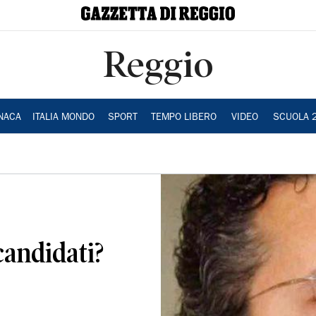
Reggio
NACA
ITALIA MONDO
SPORT
TEMPO LIBERO
VIDEO
SCUOLA 
 candidati?