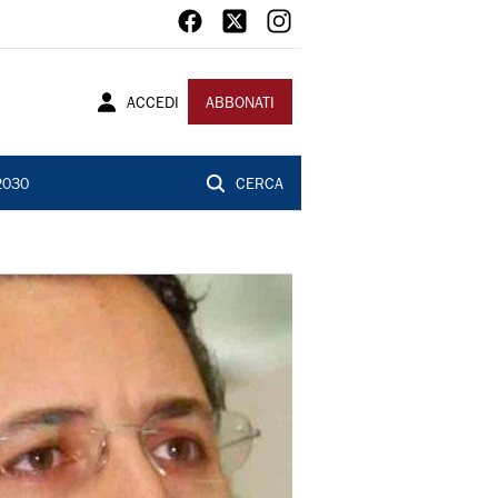
ACCEDI
ABBONATI
2030
CERCA