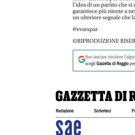
l’idea di un partito che s
garantisce più niente a nes
un ulteriore segnale che l
@evarspar
©RIPRODUZIONE RISER
Non lasciare decidere l'algor
scegli
Gazzetta di Reggio
per
Redazione
Scriveteci
P