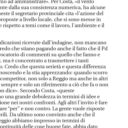
o ad amministrare». Per Costa, «il vento
nte dalla sua consistenza numerica, ha alcune
este il segretario provinciale cita «l’azione del
proposte a livello locale, che si sono messe in
rispetto a temi come il lavoro, l'ambiente e il
dicazioni ricevute dall’indagine, non mancano
«Credo che stiano pagando anche il fatto che il Pd
vocatorio di commenti su quello che fanno e
r, ma è concentrato a trasmettere i tanti
o. Credo che questa serietà e questa differenza
riconoscendo e la stia apprezzando: quando scorro
ri competitor, non solo a Reggio ma anche in altri
 sempre e solo un riferimento a ciò che fa o non
 non dice». Secondo Costa, «queste
o una grande debolezza in termini di idee e
ne nei nostri confronti. Agli altri l'invito è fare
are “per” e non contro. La gente vuole risposte
erili. Da ultimo sono convinto anche che il
eggio abbiamo impresso in termini di
ontinuità delle cose buone fate, abbia dato