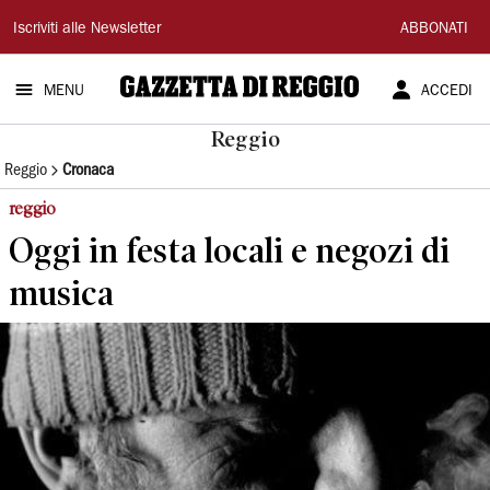
Gazzetta
Iscriviti alle Newsletter
ABBONATI
di
MENU
ACCEDI
Reggio
Reggio
Reggio
Cronaca
reggio
Oggi in festa locali e negozi di
musica