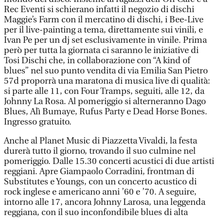
Rec Eventi si schierano infatti il negozio di dischi
Maggie’s Farm con il mercatino di dischi, i Bee-Live
per il live-painting a tema, direttamente sui vinili, e
Ivan Pe per un dj set esclusivamente in vinile. Prima
però per tutta la giornata ci saranno le iniziative di
Tosi Dischi che, in collaborazione con “A kind of
blues” nel suo punto vendita di via Emilia San Pietro
57d proporrà una maratona di musica live di qualità:
si parte alle 11, con Four Tramps, seguiti, alle 12, da
Johnny La Rosa. Al pomeriggio si alterneranno Dago
Blues, Alì Bumaye, Rufus Party e Dead Horse Bones.
Ingresso gratuito.
Anche al Planet Music di Piazzetta Vivaldi, la festa
durerà tutto il giorno, trovando il suo culmine nel
pomeriggio. Dalle 15.30 concerti acustici di due artisti
reggiani. Apre Giampaolo Corradini, frontman di
Substitutes e Youngs, con un concerto acustico di
rock inglese e americano anni ’60 e ’70. A seguire,
intorno alle 17, ancora Johnny Larosa, una leggenda
reggiana, con il suo inconfondibile blues di alta