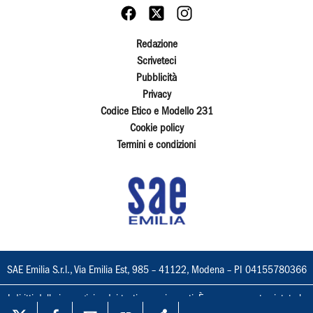
Redazione
Scriveteci
Pubblicità
Privacy
Codice Etico e Modello 231
Cookie policy
Termini e condizioni
SAE Emilia S.r.l., Via Emilia Est, 985 – 41122, Modena – PI 04155780366
I diritti delle immagini e dei testi sono riservati. È espressamente vietata la