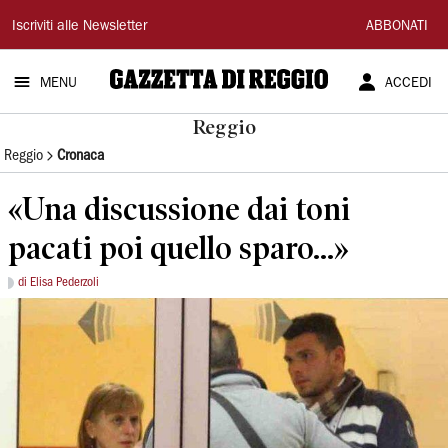
Gazzetta
Iscriviti alle Newsletter
ABBONATI
di
MENU
ACCEDI
Reggio
Reggio
Reggio
Cronaca
«Una discussione dai toni
pacati poi quello sparo...»
di Elisa Pederzoli