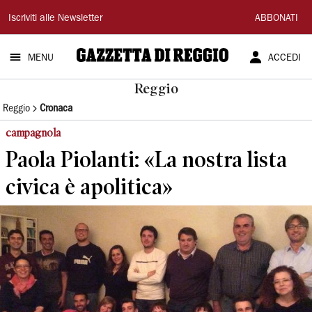
Gazzetta
Iscriviti alle Newsletter
ABBONATI
di
MENU
ACCEDI
Reggio
Reggio
Reggio
Cronaca
campagnola
Paola Piolanti: «La nostra lista
civica è apolitica»