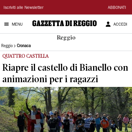
Gazzetta
Iscriviti alle Newsletter
ABBONATI
di
MENU
ACCEDI
Reggio
Reggio
Reggio
Cronaca
QUATTRO CASTELLA
Riapre il castello di Bianello con
animazioni per i ragazzi