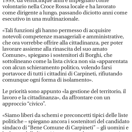
1999, da venticinque anni è impegnato come
volontario nella Croce Rossa locale e ha lavorato
come dirigente a lungo, passando diciotto anni come
esecutivo in una multinazionale.
«Tali funzioni gli hanno permesso di acquisire
notevoli competenze manageriali e amministrative,
che ora vorrebbe offrire alla cittadinanza, per poter
lavorare assieme alla rinascita del suo amato
Comune», spiegano i sostenitori di Borghi, che
sottolineano come la lista civica non sia «apparentata
con alcun schieramento politico, volendo farsi
portavoce di tutti i cittadini di Carpineti, rifiutando
comunque ogni forma di isolamento».
Le priorità sono appunto «la gestione del territorio, il
lavoro e la cittadinanza», da affrontare con un
approccio “civico”.
«Siamo liberi da schemi e preconcetti tipici delle liste
politiche – spiegano ancora i sostenitori del candidato
sindaco di “Bene Comune di Carpineti” – gli uomini e