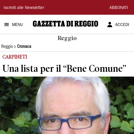
Gazzetta
Iscriviti alle Newsletter
ABBONATI
di
MENU
ACCEDI
Reggio
Reggio
Reggio
Cronaca
CARPINETI
Una lista per il “Bene Comune”