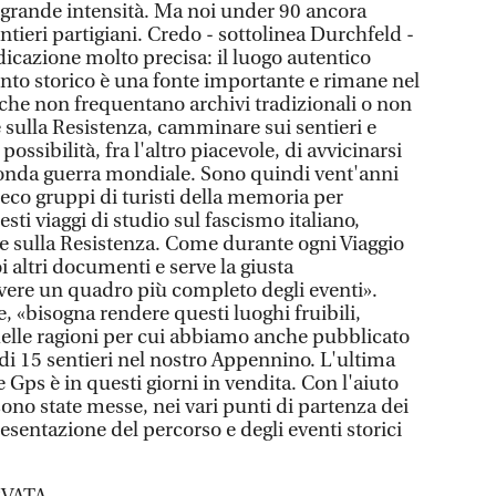
rande intensità. Ma noi under 90 ancora
ieri partigiani. Credo - sottolinea Durchfeld -
dicazione molto precisa: il luogo autentico
to storico è una fonte importante e rimane nel
che non frequentano archivi tradizionali o non
 sulla Resistenza, camminare sui sentieri e
possibilità, fra l'altro piacevole, di avvicinarsi
seconda guerra mondiale. Sono quindi vent'anni
eco gruppi di turisti della memoria per
i viaggi di studio sul fascismo italiano,
e sulla Resistenza. Come durante ogni Viaggio
 altri documenti e serve la giusta
vere un quadro più completo degli eventi».
 «bisogna rendere questi luoghi fruibili,
 delle ragioni per cui abbiamo anche pubblicato
e di 15 sentieri nel nostro Appennino. L'ultima
 Gps è in questi giorni in vendita. Con l'aiuto
ono state messe, nei vari punti di partenza dei
resentazione del percorso e degli eventi storici