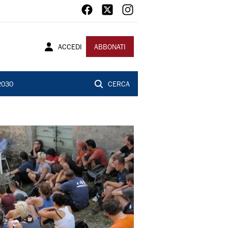
ACCEDI
ABBONATI
2030
CERCA