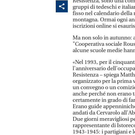
Resistenza, sono una com
gruppi di tedeschi e ital
fisso nel calendario della
montagna. Ormai ogni ann
iscrizioni online si esaur
Ma non solo in autunno: a
"Cooperativa sociale Rouss
alcune scuole medie hanno
«Nel 1993, per il cinquan
l'anniversario dell'occupa
Resistenza – spiega Matth
organizzato per la prima 
un convegno o un comizio
anche perché non erano ta
certamente in grado di far
Erano guide appenniniche 
andati da Cervarolo all'Abe
Due giorni meravigliosi pe
rappresentante di Istore
1943-1945: i partigiani e 