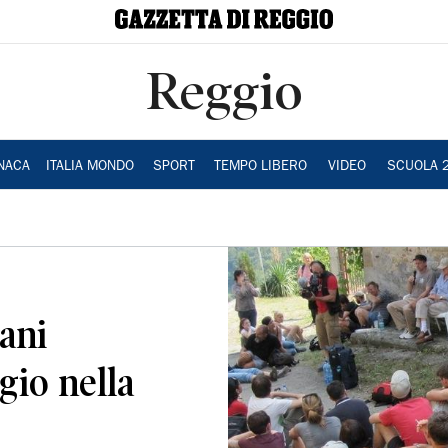
Reggio
NACA
ITALIA MONDO
SPORT
TEMPO LIBERO
VIDEO
SCUOLA 
iani
gio nella