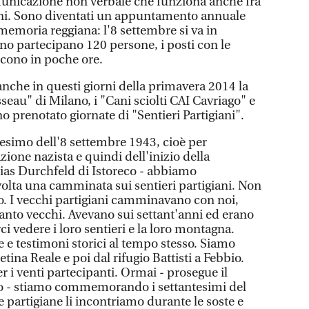
unicazione non verbale che funziona anche fra
iani. Sono diventati un appuntamento annuale
 memoria reggiana: l'8 settembre si va in
o partecipano 120 persone, i posti con le
iscono in poche ore.
nche in questi giorni della primavera 2014 la
eau" di Milano, i "Cani sciolti CAI Cavriago" e
 prenotato giornate di "Sentieri Partigiani".
tesimo dell'8 settembre 1943, cioè per
zione nazista e quindi dell'inizio della
ias Durchfeld di Istoreco - abbiamo
volta una camminata sui sentieri partigiani. Non
. I vecchi partigiani camminavano con noi,
nto vecchi. Avevano sui settant'anni ed erano
ci vedere i loro sentieri e la loro montagna.
e testimoni storici al tempo stesso. Siamo
tina Reale e poi dal rifugio Battisti a Febbio.
r i venti partecipanti. Ormai - prosegue il
co - stiamo commemorando i settantesimi del
le partigiane li incontriamo durante le soste e