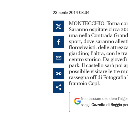
23 aprile 2014 03:34
MONTECCHIO. Torna come o
Saranno ospitate circa 300
una nella Contrada Grande 
sport, dove saranno allesti
florovivaisti, delle attrezz
giardino; l’altra, con le t
centro storico. Da giovedì
park. Il castello sarà poi 
possibile visitare le tre m
rassegna off di Fotografia
frantoio Ccpl.
Non lasciare decidere l'algor
scegli
Gazzetta di Reggio
per