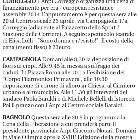
CORREGGIO
L’Anpi Correggio organizza una cena di
finanziamento per era - european resistance
assembly 2014 L’appuntamento è per questa sera alle
20 al Centro sociale 25 aprile, via Campagnola 1/a,
Correggio (adiacente al Palazzetto dello Sport /
Stazione delle Corriere). A seguire spettacolo teatrale
di Elisa Lolli - "Sono donna e r/esisto!". Il costo della
cena (menù fisso) è 23euro
CAMPAGNOLA
Domani alle 8,30 la deposizione di
fiori sui cippi. Alle 9.45 la messa a suffragio dei
caduti. In Piazza Roma alle 10.15 l’esibizione del
“Corpo Filarmonico Primavera”, alle 10.30
deposizione di corone di alloro in Chiesa, al Cimitero
urbano e al municipio. Alle 11,30 gli interventi del
sindaco Paola Baraldi e di Michele Bellelli di Istoreco.
Poi il pranzo con l’Anpi al Centro sociale Baraldi.
BAGNOLO
Questa sera alle 20 è in programma la
Cena della Liberazione a cui prenderà parte il
presidente provinciale Anpi Giacomo Notari. Domani
in Viale Olimpia apre la XVIII° Edizione della mostra