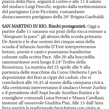
piazza della Pace, seguirà il corteo e alle 11 il saluto
del sindaco Luigi Fiocchi, seguito dalla testimonianza
del partigiano Livio Piccinini, comandante
distaccamento partigiano della 26° Brigata Garibaldi.
SAN MARTINO IN RIO. Bimbi protagonisti
. Oggi a
partire dalle 11 saranno sui prati della rocca estense a
“disegnare la pace”: gli alunni della scuola primaria
De Amicis e le due sezioni dei cinque anni della
scuola d’infanzia Aurelia D’Este interpreteranno
letture, poesie e canti e poseranno bandierine
colorate sulla scritta Pace. Alle 20 alla bocciofila
sammartinese avrà luogo il 24° Trofeo della
Resistenza. La mattina del 25 aprile alle 9 alla
partenza delle macchine da Corso Umberto I per la
deposizione dei fiori ai cippi dei caduti, che si
concluderà alle 10,45 al suono della campana civica.
Alla cerimonia interverranno il sindaco Oreste Zurlini
e il presidente dell’Anpi locale Arzelino Battini e le
consigliere comunali Luisa Ferrari e Maura Catellani,
insieme all’onorevole Giuditta Pini. Alle 15 dall’Area
fiera partirà la tradizionale biciclettata con visita ai