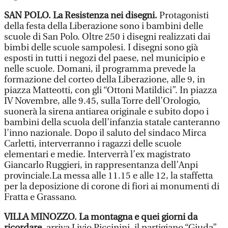
SAN POLO. La Resistenza nei disegni.
Protagonisti
della festa della Liberazione sono i bambini delle
scuole di San Polo. Oltre 250 i disegni realizzati dai
bimbi delle scuole sampolesi. I disegni sono già
esposti in tutti i negozi del paese, nel municipio e
nelle scuole. Domani, il programma prevede la
formazione del corteo della Liberazione, alle 9, in
piazza Matteotti, con gli “Ottoni Matildici”. In piazza
IV Novembre, alle 9.45, sulla Torre dell’Orologio,
suonerà la sirena antiarea originale e subito dopo i
bambini della scuola dell’infanzia statale canteranno
l’inno nazionale. Dopo il saluto del sindaco Mirca
Carletti, interverranno i ragazzi delle scuole
elementari e medie. Interverrà l’ex magistrato
Giancarlo Ruggieri, in rappresentanza dell’Anpi
provinciale.La messa alle 11.15 e alle 12, la staffetta
per la deposizione di corone di fiori ai monumenti di
Fratta e Grassano.
VILLA MINOZZO. La montagna e quei giorni da
ricordare
. arriva Livio Piccinini, il partigiano “Giuda”