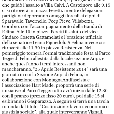
che guidò l’assalto a Villa Calvi. A Castelnovo alle 9.15
ci si ritroverà in piazza Peretti, mentre delegazioni
partigiane deporranno omaggi floreali ai cippi di
Sparavalle, Tavernelle, Peep Pieve, Villaberza,
Gombio, con l’accompagnamento della Banda di
Felina. Alle 10 in piazza Peretti il saluto del vice
Sindaco Cosetta Gattamelati e l’orazione ufficiale
della senatrice Leana Pignedoli. A Felina invece ci si
ritroverà alle 11.30 in piazza Resistenza. Nel
pomeriggio tornerà l’ormai tradizionale festa al Parco
Tegge di Felina allestita dalla locale sezione Anpi, e
anche quest’anno i temi interessanti non
mancheranno. “25 Aprile Resistente 2014” sarà una
giornata in cui la Sezione Anpi di Felina, in
collaborazione con MontagnaAntifascista e
l'associazione Hart Made, proporrà una serie di
iniziative al Parco Tegge: tutto avrà inizio dalle 12.30
con il pranzo (prezzo fisso 20 euro), poi dalle 15 si
esibiranno i Gasparazzo. A seguire si terrà una tavola
rotonda dal titolo: "Costituzione: lavoro, economia e
giustizia sociale", alla quale interverranno Vignali,