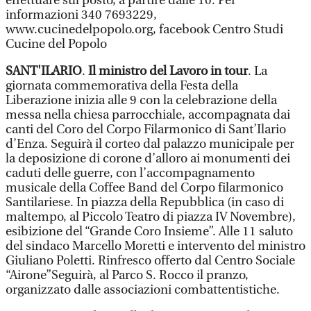
effettuare sul posto, a partire dalle 10. Per
informazioni 340 7693229,
www.cucinedelpopolo.org, facebook Centro Studi
Cucine del Popolo
SANT'ILARIO
.
Il ministro del Lavoro in tour
. La
giornata commemorativa della Festa della
Liberazione inizia alle 9 con la celebrazione della
messa nella chiesa parrocchiale, accompagnata dai
canti del Coro del Corpo Filarmonico di Sant’Ilario
d’Enza. Seguirà il corteo dal palazzo municipale per
la deposizione di corone d’alloro ai monumenti dei
caduti delle guerre, con l’accompagnamento
musicale della Coffee Band del Corpo filarmonico
Santilariese. In piazza della Repubblica (in caso di
maltempo, al Piccolo Teatro di piazza IV Novembre),
esibizione del “Grande Coro Insieme”. Alle 11 saluto
del sindaco Marcello Moretti e intervento del ministro
Giuliano Poletti. Rinfresco offerto dal Centro Sociale
“Airone”Seguirà, al Parco S. Rocco il pranzo,
organizzato dalle associazioni combattentistiche.