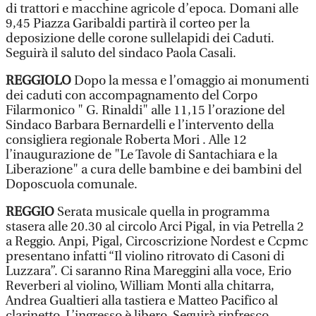
di trattori e macchine agricole d’epoca. Domani alle
9,45 Piazza Garibaldi partirà il corteo per la
deposizione delle corone sullelapidi dei Caduti.
Seguirà il saluto del sindaco Paola Casali.
REGGIOLO
Dopo la messa e l’omaggio ai monumenti
dei caduti con accompagnamento del Corpo
Filarmonico " G. Rinaldi" alle 11,15 l’orazione del
Sindaco Barbara Bernardelli e l’intervento della
consigliera regionale Roberta Mori . Alle 12
l’inaugurazione de "Le Tavole di Santachiara e la
Liberazione" a cura delle bambine e dei bambini del
Doposcuola comunale.
REGGIO
Serata musicale quella in programma
stasera alle 20.30 al circolo Arci Pigal, in via Petrella 2
a Reggio. Anpi, Pigal, Circoscrizione Nordest e Ccpmc
presentano infatti “Il violino ritrovato di Casoni di
Luzzara”. Ci saranno Rina Mareggini alla voce, Erio
Reverberi al violino, William Monti alla chitarra,
Andrea Gualtieri alla tastiera e Matteo Pacifico al
clarinetto. L’ingresso è libero. Seguirà rinfresco.