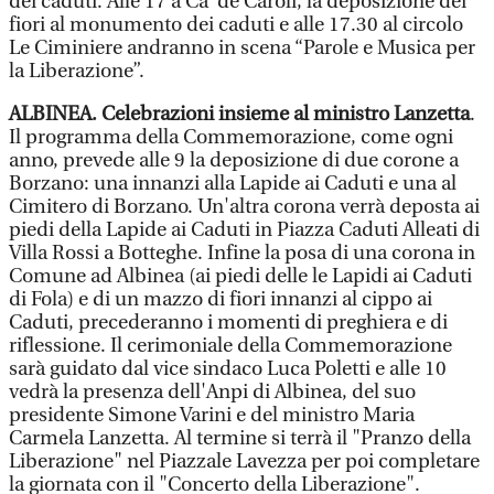
dei caduti. Alle 17 a Ca’ de Caroli, la deposizione dei
fiori al monumento dei caduti e alle 17.30 al circolo
Le Ciminiere andranno in scena “Parole e Musica per
la Liberazione”.
ALBINEA. Celebrazioni insieme al ministro Lanzetta
.
Il programma della Commemorazione, come ogni
anno, prevede alle 9 la deposizione di due corone a
Borzano: una innanzi alla Lapide ai Caduti e una al
Cimitero di Borzano. Un'altra corona verrà deposta ai
piedi della Lapide ai Caduti in Piazza Caduti Alleati di
Villa Rossi a Botteghe. Infine la posa di una corona in
Comune ad Albinea (ai piedi delle le Lapidi ai Caduti
di Fola) e di un mazzo di fiori innanzi al cippo ai
Caduti, precederanno i momenti di preghiera e di
riflessione. Il cerimoniale della Commemorazione
sarà guidato dal vice sindaco Luca Poletti e alle 10
vedrà la presenza dell'Anpi di Albinea, del suo
presidente Simone Varini e del ministro Maria
Carmela Lanzetta. Al termine si terrà il "Pranzo della
Liberazione" nel Piazzale Lavezza per poi completare
la giornata con il "Concerto della Liberazione".