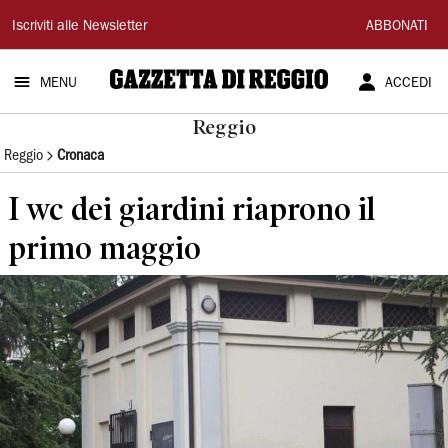
Gazzetta
Iscriviti alle Newsletter
ABBONATI
di
MENU
ACCEDI
Reggio
Reggio
Reggio
Cronaca
I wc dei giardini riaprono il
primo maggio