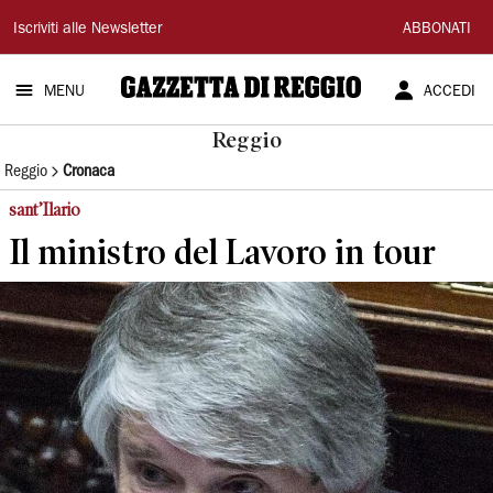
Gazzetta
Iscriviti alle Newsletter
ABBONATI
di
MENU
ACCEDI
Reggio
Reggio
Reggio
Cronaca
sant’Ilario
Il ministro del Lavoro in tour