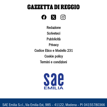
Redazione
Scriveteci
Pubblicità
Privacy
Codice Etico e Modello 231
Cookie policy
Termini e condizioni
SAE Emilia S.r.l., Via Emilia Est, 985 – 41122, Modena – PI 04155780366