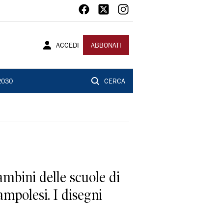
ACCEDI
ABBONATI
2030
CERCA
ambini delle scuole di
sampolesi. I disegni