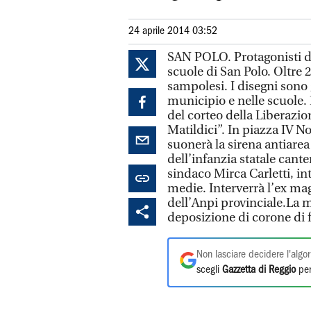
24 aprile 2014 03:52
SAN POLO. Protagonisti de
scuole di San Polo. Oltre 2
sampolesi. I disegni sono g
municipio e nelle scuole
del corteo della Liberazion
Matildici”. In piazza IV No
suonerà la sirena antiarea
dell’infanzia statale cant
sindaco Mirca Carletti, in
medie. Interverrà l’ex ma
dell’Anpi provinciale.La me
deposizione di corone di 
Non lasciare decidere l'algor
scegli
Gazzetta di Reggio
per