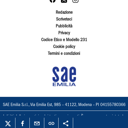
Redazione
Scriveteci
Pubblicità
Privacy
Codice Etico e Modello 231
Cookie policy
Termini e condizioni
SAE Emilia S.r.l., Via Emilia Est, 985 – 41122, Modena – PI 04155780366
I diritti delle immagini e dei testi sono riservati. È espressamente vietata la
loro riproduzione con qualsiasi mezzo e l'adattamento totale o parziale.