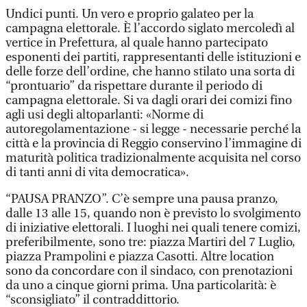
Undici punti. Un vero e proprio galateo per la
campagna elettorale. È l’accordo siglato mercoledì al
vertice in Prefettura, al quale hanno partecipato
esponenti dei partiti, rappresentanti delle istituzioni e
delle forze dell’ordine, che hanno stilato una sorta di
“prontuario” da rispettare durante il periodo di
campagna elettorale. Si va dagli orari dei comizi fino
agli usi degli altoparlanti: «Norme di
autoregolamentazione - si legge - necessarie perché la
città e la provincia di Reggio conservino l’immagine di
maturità politica tradizionalmente acquisita nel corso
di tanti anni di vita democratica».
“PAUSA PRANZO”. C’è sempre una pausa pranzo,
dalle 13 alle 15, quando non è previsto lo svolgimento
di iniziative elettorali. I luoghi nei quali tenere comizi,
preferibilmente, sono tre: piazza Martiri del 7 Luglio,
piazza Prampolini e piazza Casotti. Altre location
sono da concordare con il sindaco, con prenotazioni
da uno a cinque giorni prima. Una particolarità: è
“sconsigliato” il contraddittorio.