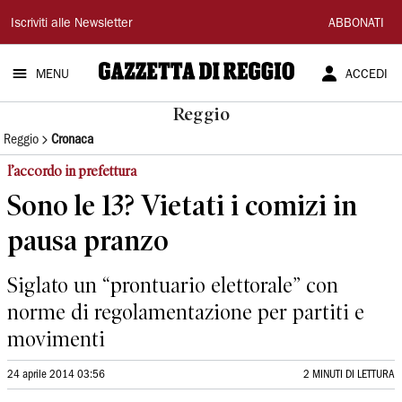
Gazzetta
Iscriviti alle Newsletter
ABBONATI
di
MENU
ACCEDI
Reggio
Reggio
Reggio
Cronaca
l’accordo in prefettura
Sono le 13? Vietati i comizi in
pausa pranzo
Siglato un “prontuario elettorale” con
norme di regolamentazione per partiti e
movimenti
24 aprile 2014 03:56
2 MINUTI DI LETTURA