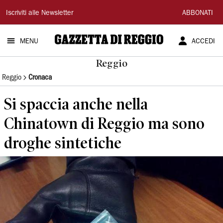
Gazzetta
Iscriviti alle Newsletter
ABBONATI
di
MENU
ACCEDI
Reggio
Reggio
Reggio
Cronaca
Si spaccia anche nella
Chinatown di Reggio ma sono
droghe sintetiche