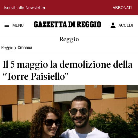
Gazzetta
Iscriviti alle Newsletter
ABBONATI
di
MENU
ACCEDI
Reggio
Reggio
Reggio
Cronaca
Il 5 maggio la demolizione della
“Torre Paisiello”