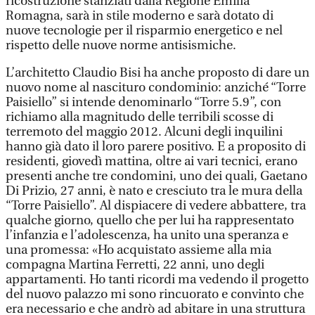
ricostruzione stanziati dalla Regione Emilia
Romagna, sarà in stile moderno e sarà dotato di
nuove tecnologie per il risparmio energetico e nel
rispetto delle nuove norme antisismiche.
L’architetto Claudio Bisi ha anche proposto di dare un
nuovo nome al nascituro condominio: anziché “Torre
Paisiello” si intende denominarlo “Torre 5.9”, con
richiamo alla magnitudo delle terribili scosse di
terremoto del maggio 2012. Alcuni degli inquilini
hanno già dato il loro parere positivo. E a proposito di
residenti, giovedì mattina, oltre ai vari tecnici, erano
presenti anche tre condomini, uno dei quali, Gaetano
Di Prizio, 27 anni, è nato e cresciuto tra le mura della
“Torre Paisiello”. Al dispiacere di vedere abbattere, tra
qualche giorno, quello che per lui ha rappresentato
l’infanzia e l’adolescenza, ha unito una speranza e
una promessa: «Ho acquistato assieme alla mia
compagna Martina Ferretti, 22 anni, uno degli
appartamenti. Ho tanti ricordi ma vedendo il progetto
del nuovo palazzo mi sono rincuorato e convinto che
era necessario e che andrò ad abitare in una struttura