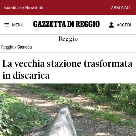
Gazzetta
Iscriviti alle Newsletter
ABBONATI
di
MENU
ACCEDI
Reggio
Reggio
Reggio
Cronaca
La vecchia stazione trasformata
in discarica