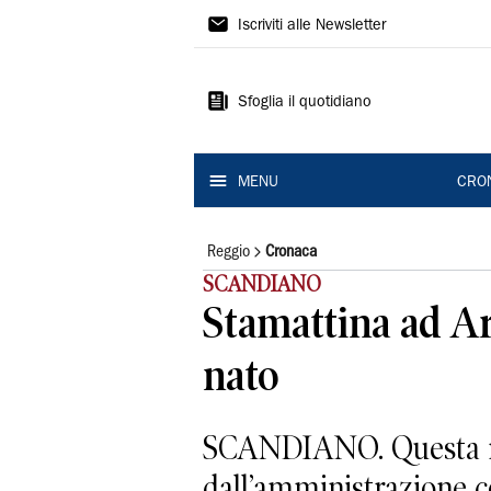
Gazzetta
Iscriviti alle Newsletter
di
Reggio
Sfoglia il quotidiano
MENU
CRO
Reggio
Cronaca
SCANDIANO
Stamattina ad Ar
nato
SCANDIANO. Questa matt
dall’amministrazione c