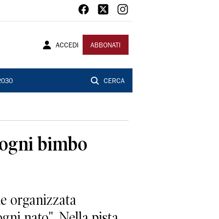
ACCEDI
ABBONATI
2030
CERCA
r ogni bimbo
ne organizzata
ni nato". Nella pista