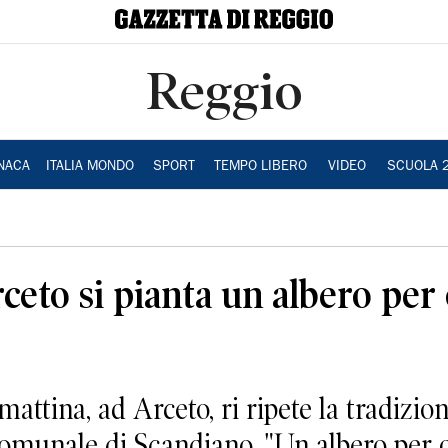
Reggio
NACA
ITALIA MONDO
SPORT
TEMPO LIBERO
VIDEO
SCUOLA 
ceto si pianta un albero pe
ina, ad Arceto, ri ripete la tradizio
omunale di Scandiano, "Un albero per og