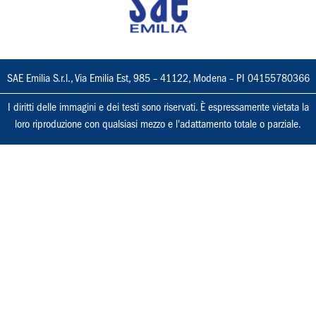
SAE Emilia S.r.l., Via Emilia Est, 985 – 41122, Modena – PI 04155780366
I diritti delle immagini e dei testi sono riservati. È espressamente vietata la
loro riproduzione con qualsiasi mezzo e l'adattamento totale o parziale.