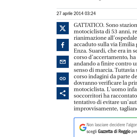
27 aprile 2014 03:24
GATTATICO. Sono stazionar
motociclista di 53 anni, r
rianimazione all’ospedale
accaduto sulla via Emilia 
Enza. Suardi, che era in se
corso d’accertamento, ha p
andando a finire contro u
senso di marcia. Tuttavia
corso indagini da parte deg
dovranno verificare la pri
motociclista. L'uomo infa
soccorritori ha raccontato
tentativo di evitare un'au
improvvisamente, tagliand
Non lasciare decidere l'algor
scegli
Gazzetta di Reggio
per