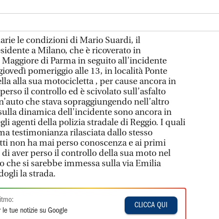
ie le condizioni di Mario Suardi, il
esidente a Milano, che è ricoverato in
 Maggiore di Parma in seguito all’incidente
giovedì pomeriggio alle 13, in località Ponte
lla alla sua motocicletta , per cause ancora in
erso il controllo ed è scivolato sull’asfalto
n’auto che stava sopraggiungendo nell’altro
 sulla dinamica dell'incidente sono ancora in
li agenti della polizia stradale di Reggio. I quali
ma testimonianza rilasciata dallo stesso
tti non ha mai perso conoscenza e ai primi
 di aver perso il controllo della sua moto nel
to che si sarebbe immessa sulla via Emilia
ogli la strada.
itmo:
CLICCA QUI
 le tue notizie su Google