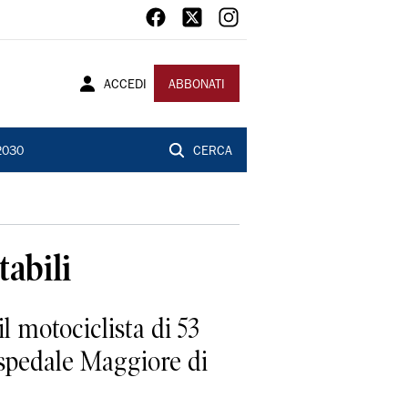
ACCEDI
ABBONATI
2030
CERCA
tabili
 motociclista di 53
’ospedale Maggiore di