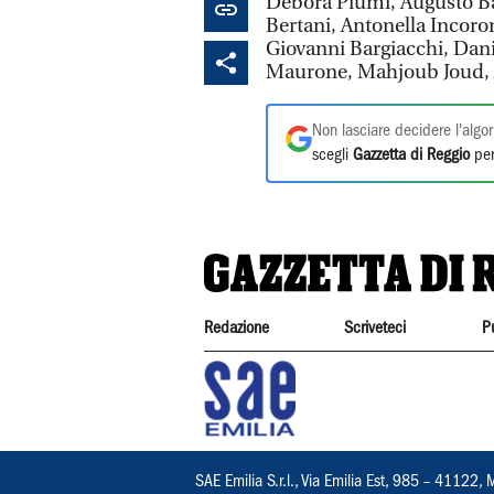
Debora Piumi, Augusto Ba
Bertani, Antonella Incoro
Giovanni Bargiacchi, Dani
Maurone, Mahjoub Joud,
Non lasciare decidere l'algor
scegli
Gazzetta di Reggio
per
Redazione
Scriveteci
P
SAE Emilia S.r.l., Via Emilia Est, 985 – 411