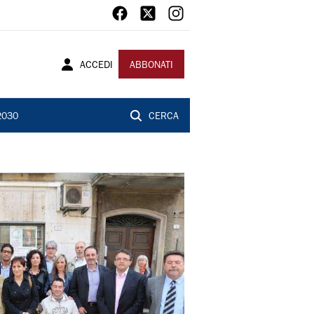
ACCEDI
ABBONATI
2030
CERCA