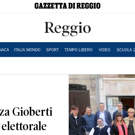
Reggio
NACA
ITALIA MONDO
SPORT
TEMPO LIBERO
VIDEO
SCUOLA 
za Gioberti
 elettorale