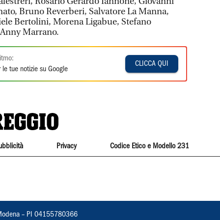
lestreri, Rosario Gerardo Iannone, Giovanni
nato, Bruno Reverberi, Salvatore La Manna,
ele Bertolini, Morena Ligabue, Stefano
 Anny Marrano.
itmo:
CLICCA QUI
 le tue notizie su Google
ubblicità
Privacy
Codice Etico e Modello 231
22, Modena – PI 04155780366