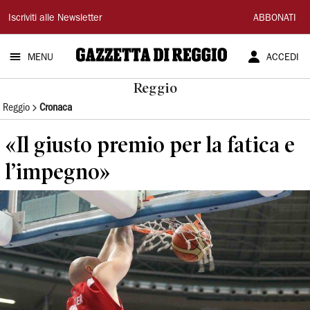
Gazzetta
Iscriviti alle Newsletter
ABBONATI
di
MENU
ACCEDI
Reggio
Reggio
Reggio
Cronaca
«Il giusto premio per la fatica e
l’impegno»