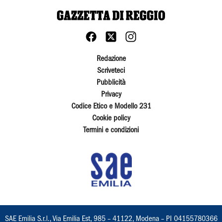
Redazione
Scriveteci
Pubblicità
Privacy
Codice Etico e Modello 231
Cookie policy
Termini e condizioni
SAE Emilia S.r.l., Via Emilia Est, 985 – 41122, Modena – PI 04155780366