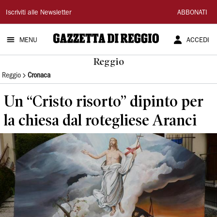
Gazzetta
Iscriviti alle Newsletter
ABBONATI
di
MENU
ACCEDI
Reggio
Reggio
Reggio
Cronaca
Un “Cristo risorto” dipinto per
la chiesa dal rotegliese Aranci