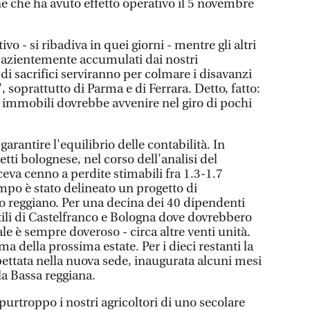
e che ha avuto effetto operativo il 5 novembre
ivo - si ribadiva in quei giorni - mentre gli altri
 pazientemente accumulati dai nostri
i di sacrifici serviranno per colmare i disavanzi
, soprattutto di Parma e di Ferrara. Detto, fatto:
i immobili dovrebbe avvenire nel giro di pochi
arantire l'equilibrio delle contabilità. In
etti bolognese, nel corso dell'analisi del
eva cenno a perdite stimabili fra 1.3-1.7
empo è stato delineato un progetto di
o reggiano. Per una decina dei 40 dipendenti
tili di Castelfranco e Bologna dove dovrebbero
ale è sempre doveroso - circa altre venti unità.
a della prossima estate. Per i dieci restanti la
pettata nella nuova sede, inaugurata alcuni mesi
la Bassa reggiana.
purtroppo i nostri agricoltori di uno secolare