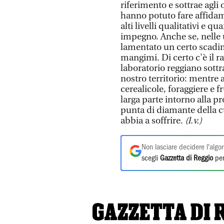
riferimento e sottrae agli
hanno potuto fare affida
alti livelli qualitativi e q
impegno. Anche se, nelle 
lamentato un certo scadime
mangimi. Di certo c'è il r
laboratorio reggiano sott
nostro territorio: mentre
cerealicole, foraggiere e fr
larga parte intorno alla 
punta di diamante della c
abbia a soffrire.
(l.v.)
Non lasciare decidere l'algor
scegli
Gazzetta di Reggio
per