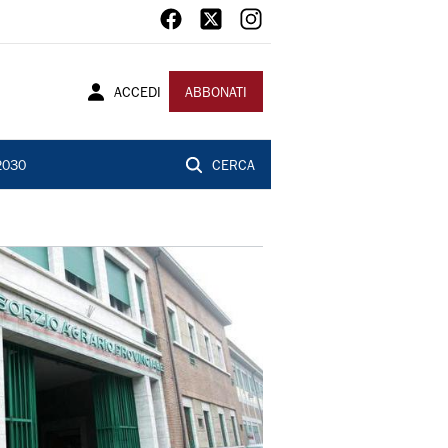
ACCEDI
ABBONATI
2030
CERCA