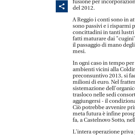
fusione per incorporazion
del 2012.
A Reggio i conti sono in att
sono passivi e i risparmi
concittadini in tanti lustr
fatti maturare dai "cugini"
il passaggio di mano degl
mesi.
In ogni caso in tempo per g
ambienti vicini alla Coldir
preconsuntivo 2013, si fac
milioni di euro. Nel fratt
sistemazione dell'organic
trasloco nelle sedi consor
aggiungersi - il condizion
Ciò potrebbe avvenire prim
meta futura è infine pros
fa, a Castelnovo Sotto, nel
L'intera operazione priva 