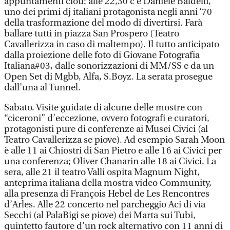
appuntamenti clou: alle 22,30 c’è Daniele Baldelli,
uno dei primi dj italiani protagonista negli anni ‘70
della trasformazione del modo di divertirsi. Farà
ballare tutti in piazza San Prospero (Teatro
Cavallerizza in caso di maltempo). Il tutto anticipato
dalla proiezione delle foto di Giovane Fotografia
Italiana#03, dalle sonorizzazioni di MM/SS e da un
Open Set di Mgbb, Alfa, S.Boyz. La serata prosegue
dall’una al Tunnel.
Sabato. Visite guidate di alcune delle mostre con
“ciceroni” d’eccezione, ovvero fotografi e curatori,
protagonisti pure di conferenze ai Musei Civici (al
Teatro Cavallerizza se piove). Ad esempio Sarah Moon
è alle 11 ai Chiostri di San Pietro e alle 16 ai Civici per
una conferenza; Oliver Chanarin alle 18 ai Civici. La
sera, alle 21 il teatro Valli ospita Magnum Night,
anteprima italiana della mostra video Community,
alla presenza di François Hebel de Les Rencontres
d’Arles. Alle 22 concerto nel parcheggio Aci di via
Secchi (al PalaBigi se piove) dei Marta sui Tubi,
quintetto fautore d’un rock alternativo con 11 anni di