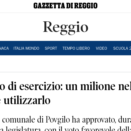
Reggio
NACA
ITALIA MONDO
SPORT
TEMPO LIBERO
VIDEO
SCUOLA 
 di esercizio: un milione nel
 utilizzarlo
 comunale di Povgilo ha approvato, dura
la legislatura, con il voto favorevole de