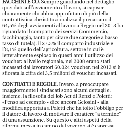
FACCHINI E CO.
Sempre guardando nel dettaglio
quei dati sull’avviamento al lavoro, si capisce
chiaramente chi abbia approfittato di più della
contrattistica che istituzionalizza il precariato: il
64,5% degli avviamenti al lavoro a Reggio nel 2013 ha
riguardato il comparto dei servizi (commercio,
facchinaggio, tanto per citare due categorie a basso
tasso di tutela), il 27,3% il comparto industriale e
l’8,1% quello dell’agricoltura, settore in cui è
letteralmente esploso in questi anni l’utilizzo dei
voucher: a livello regionale, nel 2008 erano stati
incassati dai lavoratori 60.024 voucher, nel 2013 si è
sfiorata la cifra dei 3,5 milioni di voucher incassati.
CONTRATTI E REGOLE.
Invero, a preoccupare
maggiormente i sindacati sono alcuni dettagli e,
insieme, la filosofia del Job Act di Renzi e Poletti:
«Penso ad esempio - dice ancora Gelosini - alla
modifica apportata a Poletti che ha tolto l’obbligo per
il datore di lavoro di motivare il carattere “a termine”
di una assunzione. Su questo e altri aspetti della
riforma messa in campo dal governo si è espressa