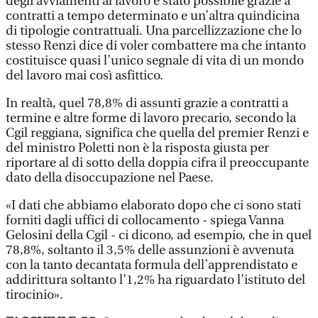
degli avviamenti al lavoro è stato possibile grazie a
contratti a tempo determinato e un’altra quindicina
di tipologie contrattuali. Una parcellizzazione che lo
stesso Renzi dice di voler combattere ma che intanto
costituisce quasi l’unico segnale di vita di un mondo
del lavoro mai così asfittico.
In realtà, quel 78,8% di assunti grazie a contratti a
termine e altre forme di lavoro precario, secondo la
Cgil reggiana, significa che quella del premier Renzi e
del ministro Poletti non è la risposta giusta per
riportare al di sotto della doppia cifra il preoccupante
dato della disoccupazione nel Paese.
«I dati che abbiamo elaborato dopo che ci sono stati
forniti dagli uffici di collocamento - spiega Vanna
Gelosini della Cgil - ci dicono, ad esempio, che in quel
78,8%, soltanto il 3,5% delle assunzioni è avvenuta
con la tanto decantata formula dell’apprendistato e
addirittura soltanto l’1,2% ha riguardato l’istituto del
tirocinio».