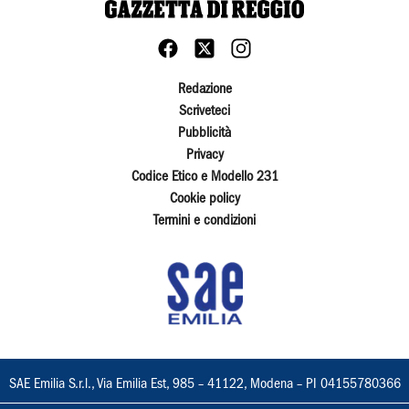
Redazione
Scriveteci
Pubblicità
Privacy
Codice Etico e Modello 231
Cookie policy
Termini e condizioni
SAE Emilia S.r.l., Via Emilia Est, 985 – 41122, Modena – PI 04155780366