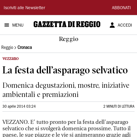
Gazzetta
Iscriviti alle Newsletter
ABBONATI
di
MENU
ACCEDI
Reggio
Reggio
Reggio
Cronaca
vezzano
La festa dell’asparago selvatico
Domenica degustazioni, mostre, iniziative
ambientali e premiazioni
30 aprile 2014 03:24
2 MINUTI DI LETTURA
VEZZANO. E’ tutto pronto per la festa dell'asparago
selvatico che si svolgerà domenica prossime. Tutto il
paese, le sue piazze e le vie si animeranno grazie agli