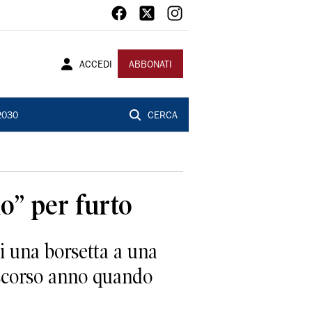
ACCEDI
ABBONATI
2030
CERCA
lo” per furto
i una borsetta a una
 scorso anno quando