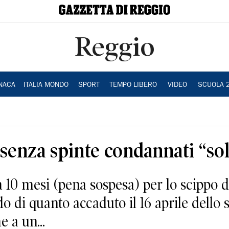
Reggio
NACA
ITALIA MONDO
SPORT
TEMPO LIBERO
VIDEO
SCUOLA 
 senza spinte condannati “so
 10 mesi (pena sospesa) per lo scippo d
o di quanto accaduto il 16 aprile dello
e a un...