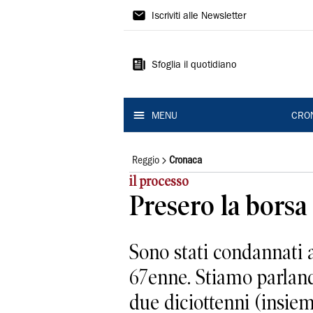
Gazzetta
Iscriviti alle Newsletter
di
Reggio
Sfoglia il quotidiano
MENU
CRO
Reggio
Cronaca
il processo
Presero la borsa
Sono stati condannati a
67enne. Stiamo parland
due diciottenni (insiem