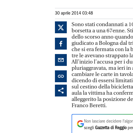
30 aprile 2014 03:48
Sono stati condannati a 1
borsetta a una 67enne. St
dello scorso anno quando
giudicato a Bologna dal 
che si era fermata con la b
tre le avevano strappato l
All’inizio l’accusa per i 
pluriaggravata, ma ieri in 
cambiare le carte in tavol
dicendo di essersi limitat
sul cestino della biciclett
aula la vittima ha conferm
alleggerito la posizione de
Franco Beretti.
Non lasciare decidere l'algor
scegli
Gazzetta di Reggio
per