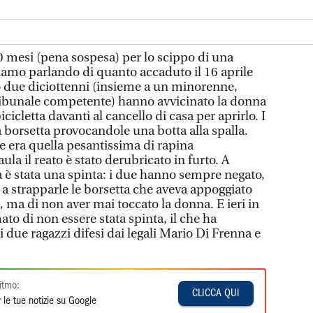
0 mesi (pena sospesa) per lo scippo di una
iamo parlando di quanto accaduto il 16 aprile
 due diciottenni (insieme a un minorenne,
tribunale competente) hanno avvicinato la donna
icicletta davanti al cancello di casa per aprirlo. I
a borsetta provocandole una botta alla spalla.
due era quella pesantissima di rapina
aula il reato è stato derubricato in furto. A
a è stata una spinta: i due hanno sempre negato,
i a strapparle le borsetta che aveva appoggiato
a, ma di non aver mai toccato la donna. E ieri in
ato di non essere stata spinta, il che ha
i due ragazzi difesi dai legali Mario Di Frenna e
itmo:
CLICCA QUI
 le tue notizie su Google