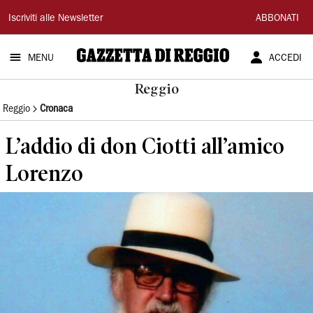
Gazzetta
Iscriviti alle Newsletter
ABBONATI
di
MENU
ACCEDI
Reggio
Reggio
Reggio
Cronaca
L’addio di don Ciotti all’amico
Lorenzo