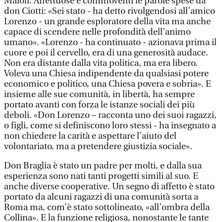
Maioli. Affettuose e commoventi le parole spese da
don Ciotti: «Sei stato - ha detto rivolgendosi all’amico
Lorenzo - un grande esploratore della vita ma anche
capace di scendere nelle profondità dell’animo
umano». «Lorenzo - ha continuato - azionava prima il
cuore e poi il cervello, era di una generosità audace.
Non era distante dalla vita politica, ma era libero.
Voleva una Chiesa indipendente da qualsiasi potere
economico e politico, una Chiesa povera e sobria». E
insieme alle sue comunità, in libertà, ha sempre
portato avanti con forza le istanze sociali dei più
deboli. «Don Lorenzo – racconta uno dei suoi ragazzi,
o figli, come si definiscono loro stessi - ha insegnato a
non chiedere la carità e aspettare l’aiuto del
volontariato, ma a pretendere giustizia sociale».
Don Braglia è stato un padre per molti, e dalla sua
esperienza sono nati tanti progetti simili al suo. E
anche diverse cooperative. Un segno di affetto è stato
portato da alcuni ragazzi di una comunità sorta a
Roma ma, com’è stato sottolineato, «all’ombra della
Collina». E la funzione religiosa, nonostante le tante