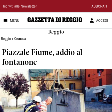
Gazzetta
Iscriviti alle Newsletter
ABBONATI
di
MENU
ACCEDI
Reggio
Reggio
Reggio
Cronaca
Piazzale Fiume, addio al
fontanone