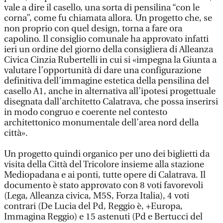
vale a dire il casello, una sorta di pensilina “con le
corna”, come fu chiamata allora. Un progetto che, se
non proprio con quel design, torna a fare ora
capolino. Il consiglio comunale ha approvato infatti
ieri un ordine del giorno della consigliera di Alleanza
Civica Cinzia Rubertelli in cui si «impegna la Giunta a
valutare l’opportunità di dare una configurazione
definitiva dell’immagine estetica della pensilina del
casello A1, anche in alternativa all’ipotesi progettuale
disegnata dall’architetto Calatrava, che possa inserirsi
in modo congruo e coerente nel contesto
architettonico monumentale dell’area nord della
città».
Un progetto quindi organico per uno dei biglietti da
visita della Città del Tricolore insieme alla stazione
Mediopadana e ai ponti, tutte opere di Calatrava. Il
documento è stato approvato con 8 voti favorevoli
(Lega, Alleanza civica, M5S, Forza Italia), 4 voti
contrari (De Lucia del Pd, Reggio è, +Europa,
Immagina Reggio) e 15 astenuti (Pd e Bertucci del