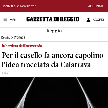
Gazzetta
Iscriviti alle Newsletter
ABBONATI
di
MENU
ACCEDI
Reggio
Reggio
Reggio
Cronaca
la barriera dell’autostrada
Per il casello fa ancora capolino
l’idea tracciata da Calatrava
E.L.T.