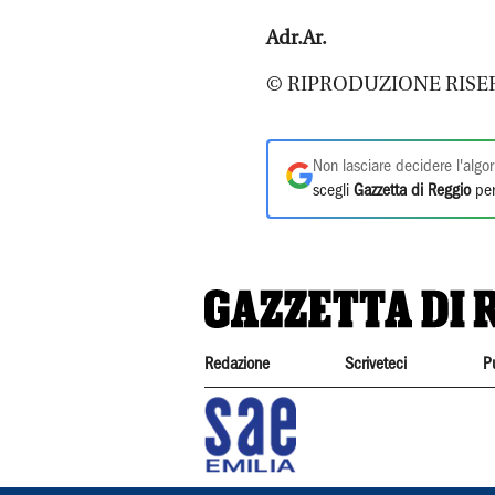
Adr.Ar.
© RIPRODUZIONE RISE
Non lasciare decidere l'algor
scegli
Gazzetta di Reggio
per
Redazione
Scriveteci
P