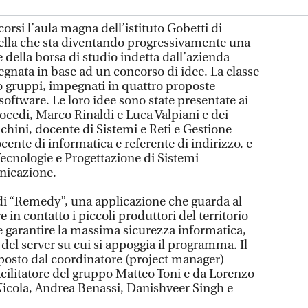
corsi l’aula magna dell’istituto Gobetti di
ella che sta diventando progressivamente una
 della borsa di studio indetta dall’azienda
egnata in base ad un concorso di idee. La classe
tro gruppi, impegnati in quattro proposte
 software. Le loro idee sono state presentate ai
 Bocedi, Marco Rinaldi e Luca Valpiani e dei
hini, docente di Sistemi e Reti e Gestione
cente di informatica e referente di indirizzo, e
Tecnologie e Progettazione di Sistemi
nicazione.
i di “Remedy”, una applicazione che guarda al
 in contatto i piccoli produttori del territorio
 e garantire la massima sicurezza informatica,
 del server su cui si appoggia il programma. Il
posto dal coordinatore (project manager)
acilitatore del gruppo Matteo Toni e da Lorenzo
icola, Andrea Benassi, Danishveer Singh e