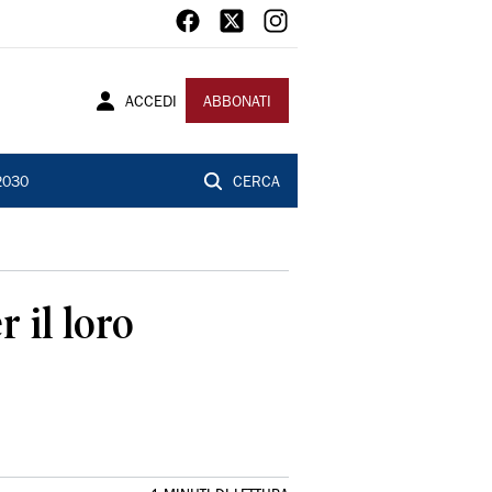
ACCEDI
ABBONATI
2030
CERCA
r il loro