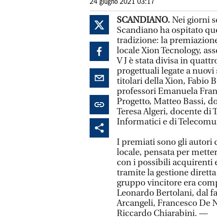
24 giugno 2021 03:17
SCANDIANO.
Nei giorni s
Scandiano ha ospitato qu
tradizione: la premiazione
locale Xion Tecnology, ass
V J è stata divisa in quat
progettuali legate a nuovi
titolari della Xion, Fabio
professori Emanuela Franc
Progetto, Matteo Bassi, do
Teresa Algeri, docente di 
Informatici e di Telecomu
I premiati sono gli autor
locale, pensata per mettere
con i possibili acquirenti
tramite la gestione diretta
gruppo vincitore era com
Leonardo Bertolani, dal f
Arcangeli, Francesco De N
Riccardo Chiarabini. —