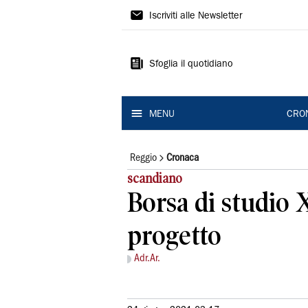
Gazzetta
Iscriviti alle Newsletter
di
Reggio
Sfoglia il quotidiano
MENU
CRO
Reggio
Cronaca
scandiano
Borsa di studio X
progetto
Adr.Ar.