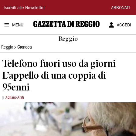
Gazzetta
Iscriviti alle Newsletter
ABBONATI
di
MENU
ACCEDI
Reggio
Reggio
Reggio
Cronaca
Telefono fuori uso da giorni
L’appello di una coppia di
95enni
Adriano Arati