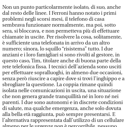
Non un punto particolarmente isolato, di suo, anche
dal resto delle linee. I Ferroni hanno notato i primi
problemi negli scorsi mesi, il telefono di casa
sembrava funzionare normalmente, ma poi, sotto
sera, si bloccava, e non permetteva più di effettuare
chiamate in uscite. Per risolvere la cosa, solitamente,
è sufficiente una telefonata in arrivo da un altro
numero; sinora, lo squillo “risistema” tutto. I due
anziani e i loro famigliari si sono rivolti al gestore, in
questo caso, Tim, titolare anche di buona parte della
rete telefonica fissa. I tecnici dell’azienda sono usciti
per effettuare sopralluoghi, in almeno due occasioni,
senza però riuscire a capire dove si trovi l’inghippo e a
sbrogliare la questione. La coppia rimane quindi
isolata nelle comunicazioni in uscita, una situazione
che non genera grande tranquillità né in loro né nei
parenti. I due sono autonomi e in discrete condizioni
di salute, ma qualche emergenza, anche solo dovuta
alla bella età raggiunta, può sempre presentarsi. E
l’alternativa rappresentata dall’utilizzo di un cellulare
almeno per le urgenze non è percorribile, nessuno