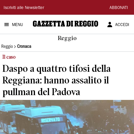
Gazzetta
Iscriviti alle Newsletter
ABBONATI
di
MENU
ACCEDI
Reggio
Reggio
Reggio
Cronaca
Il caso
Daspo a quattro tifosi della
Reggiana: hanno assalito il
pullman del Padova