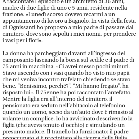
A raccontare l’episodio è un architetto di 36 anni,
madre di due figlie di uno e 5 anni, residente nella
frazione. «Lunedì scorso dovevo recarmi a un
appuntamento di lavoro a Bagnolo. In vista della festa
di Ognissanti ho proposto a mio padre di passare dal
cimitero, dove sono sepolti i miei nonni, per prendere
i vasi per i fiori».
La donna ha parcheggiato davanti all’ingresso del
camposanto lasciando la borsa sul sedile e il padre di
75 anni in macchina. «Ci avrei messo pochi minuti.
Stavo uscendo con i vasi quando ho visto mio papà
che mi veniva incontro trafelato chiedendo se stavo
bene. “Benissimo, perché?”. “Mi hanno fregato”, ha
risposto lui». Il 75enne ha poi raccontato l’antefatto.
Mentre la figlia era all’interno del cimitero, il
pensionato era seduto nell’abitacolo al telefonino
quando un uomo, sceso da un’auto dove è rimasto al
volante un complice, lo ha avvicinato descrivendo la
figlia (che aveva tenuto d’occhio) e simulando un
presunto malore. Il tranello ha funzionato: il padre
preoccupato si è precipitato alla ricerca della figlia