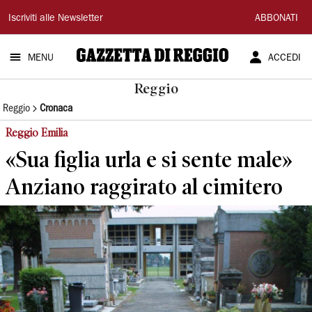
Gazzetta
Iscriviti alle Newsletter
ABBONATI
di
MENU
ACCEDI
Reggio
Reggio
Reggio
Cronaca
Reggio Emilia
«Sua figlia urla e si sente male»
Anziano raggirato al cimitero