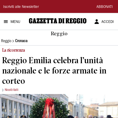
Gazzetta
Iscriviti alle Newsletter
ABBONATI
di
MENU
ACCEDI
Reggio
Reggio
Reggio
Cronaca
La ricorrenza
Reggio Emilia celebra l’unità
nazionale e le forze armate in
corteo
Nicolò Valli