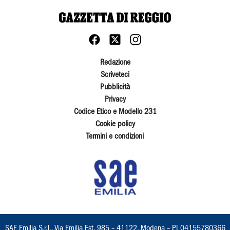
Redazione
Scriveteci
Pubblicità
Privacy
Codice Etico e Modello 231
Cookie policy
Termini e condizioni
SAE Emilia S.r.l., Via Emilia Est, 985 – 41122, Modena – PI 04155780366