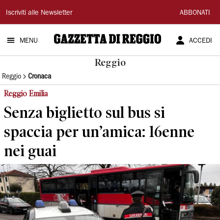
Gazzetta
Iscriviti alle Newsletter
ABBONATI
di
MENU
ACCEDI
Reggio
Reggio
Reggio
Cronaca
Reggio Emilia
Senza biglietto sul bus si
spaccia per un’amica: 16enne
nei guai